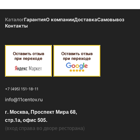
Каталог
Гарантия
О компании
Доставка
Самовывоз
Контакты
+7 (495) 151-18-11
info@11centov.ru
г. Москва, Проспект Мира 68,
стр.1а, офис 505.
(
вход справа во дворе ресторана
)