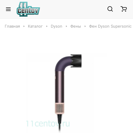
Главная
Каталог
Dyson
Фены
Фен Dyson Supersonic 