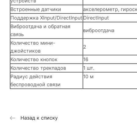
устройств
Встроенные датчики
акселерометр, гирос
Поддержка XInput/DirectInput
DirectInput
Виброотдача и обратная
виброотдача
связь
Количество мини-
2
джойстиков
Количество кнопок
16
Количество трекпадов
1 шт.
Радиус действия
10 м
беспроводной связи
Назад к списку