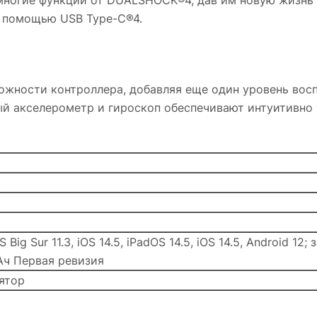
многие функции от DUALSHOCK®4, дав им новую жизнь 
с помощью USB Type-C®4.
ожности контроллера, добавляя еще один уровень вос
й акселерометр и гироскоп обеспечивают интуитивно
ig Sur 11.3, iOS 14.5, iPadOS 14.5, iOS 14.5, Android 1
Ач Первая ревизия
ятор