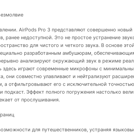
Безмолвие
лении. AirPods Pro 3 представляют совершенно новый 
, ранее недоступной. Это не простое устранение звук
остранство для чистого и четкого звука. В основе эт
пециально разработанным амбушюрам, обеспечивающим 
рерывно анализируют окружающий звук в режиме реал
ль здесь играют современные микрофоны с минимальны
а, они совместно улавливают и нейтрализуют расшире
ум, а отфильтровывают его с исключительной точностью
ли подкаст. Эффект полного погружения настолько вел
лекает от прослушивания.
Границ
 возможности для путешественников, устраняя языковы