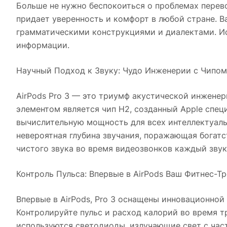
Больше не нужно беспокоиться о проблемах перев
придает уверенность и комфорт в любой стране. В
грамматическими конструкциями и диалектами. Ис
информации.
Научный Подход к Звуку: Чудо Инженерии с Чипом
AirPods Pro 3 — это триумф акустической инженер
элементом является чип H2, созданный Apple спец
вычислительную мощность для всех интеллектуаль
невероятная глубина звучания, поражающая богат
чистого звука во время видеозвонков каждый зву
Контроль Пульса: Впервые в AirPods Ваш Фитнес-Т
Впервые в AirPods, Pro 3 оснащены инновационно
Контролируйте пульс и расход калорий во время 
используются светодиоды, излучающие свет с час