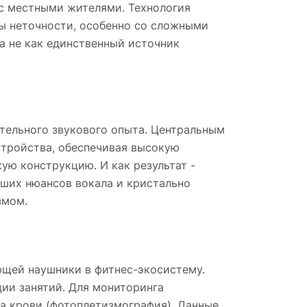
 с местными жителями. Технология
ны неточности, особенно со сложными
а не как единственный источник
ительного звукового опыта. Центральным
устройства, обеспечивая высокую
ю конструкцию. И как результат -
йших нюансов вокала и кристально
змом.
ющей наушники в фитнес-экосистему.
ии занятий. Для мониторинга
а крови (фотоплетизмография). Данные