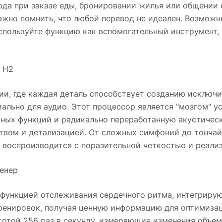
ода при заказе еды, бронировании жилья или общении
ажно помнить, что любой перевод не идеален. Возмож
пользуйте функцию как вспомогательный инструмент, 
 H2
ии, где каждая деталь способствует созданию исключ
иально для аудио. Этот процессор является "мозгом" 
ных функций и радикально переработанную акустическу
ством и детализацией. От сложных симфоний до тонча
к воспроизводится с поразительной четкостью и реали
ренер
й функцией отслеживания сердечного ритма, интегриру
тренировок, получая ценную информацию для оптимизац
тотой 256 раз в секунду, измеряющие изменения объем