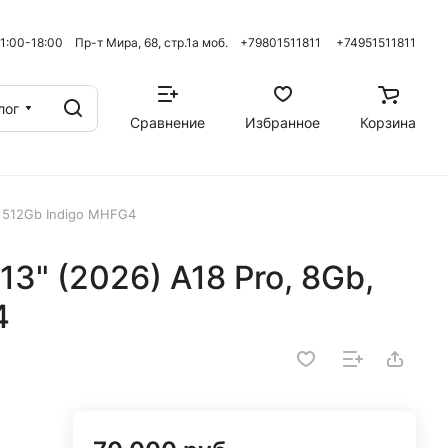
 11:00-18:00 Пр-т Мира, 68, стр.1а моб. +79801511811
+74951511811
лог
Сравнение
Избранное
Корзина
, 512Gb Indigo MHFG4
3" (2026) A18 Pro, 8Gb,
4