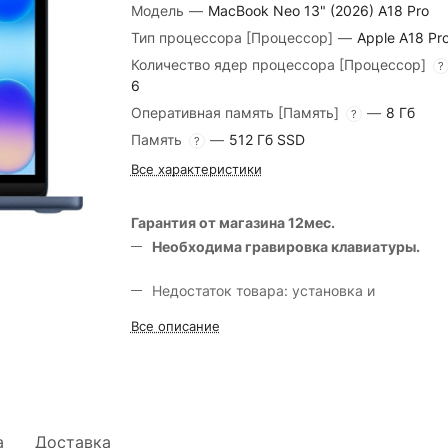
Модель
—
MacBook Neo 13" (2026) A18 Pro
Тип процессора [Процессор]
—
Apple A18 Pr
Количество ядер процессора [Процессор]
?
6
Оперативная память [Память]
—
8 Гб
?
Память
—
512 Гб SSD
?
Все характеристики
Гарантия от магазина 12мес.
Необходима гравировка клавиатуры.
Недостаток товара: установка и
использование RuStore невозможны.
Все описание
а
Доставка