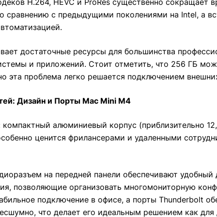
одеков H.264, HEVC и ProRes существенно сокращает в
о сравнению с предыдущими поколениями на Intel, а 
автоматизацией.
ивает достаточные ресурсы для большинства професси
истемы и приложений. Стоит отметить, что 256 ГБ мо
но эта проблема легко решается подключением внешни
ей: Дизайн и Порты Mac Mini M4
 компактный алюминиевый корпус (приблизительно 12,7
о особенно ценится фрилансерами и удаленными сотру
аудиоразъем на передней панели обеспечивают удобный
питания, позволяющие организовать многомониторную к
стабильное подключение в офисе, а порты Thunderbolt 
есшумно, что делает его идеальным решением как для 