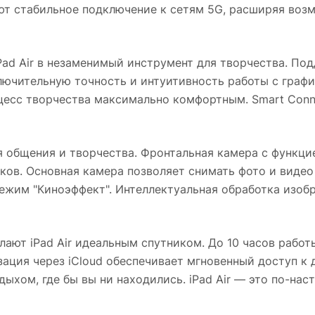
ают стабильное подключение к сетям 5G, расширяя воз
 iPad Air в незаменимый инструмент для творчества. П
лючительную точность и интуитивность работы с графи
оцесс творчества максимально комфортным. Smart Con
 общения и творчества. Фронтальная камера с функци
ов. Основная камера позволяет снимать фото и видео 
режим "Киноэффект". Интеллектуальная обработка изоб
ают iPad Air идеальным спутником. До 10 часов работ
ация через iCloud обеспечивает мгновенный доступ к 
дыхом, где бы вы ни находились. iPad Air — это по-на