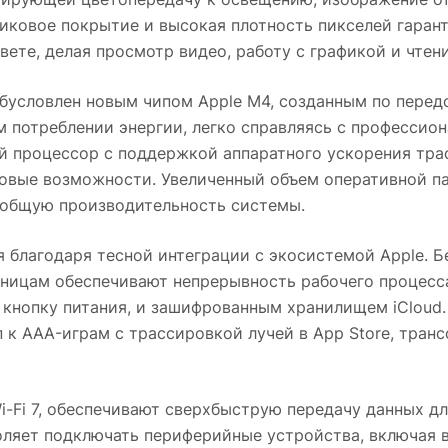
ликовое покрытие и высокая плотность пикселей гара
вете, делая просмотр видео, работу с графикой и чте
обусловлен новым чипом Apple M4, созданным по перед
 потреблении энергии, легко справляясь с професси
й процессор с поддержкой аппаратного ускорения трас
новые возможности. Увеличенный объем оперативной па
 общую производительность системы.
ся благодаря тесной интеграции с экосистемой Apple. 
аницам обеспечивают непрерывность рабочего процесса
в кнопку питания, и зашифрованным хранилищем iCloud
п к AAA-играм с трассировкой лучей в App Store, тран
-Fi 7, обеспечивают сверхбыструю передачу данных дл
воляет подключать периферийные устройства, включая 