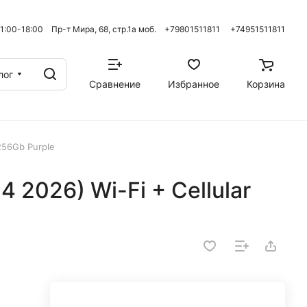
 11:00-18:00 Пр-т Мира, 68, стр.1а моб. +79801511811
+74951511811
лог
Сравнение
Избранное
Корзина
 256Gb Purple
M4 2026) Wi-Fi + Cellular