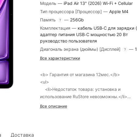
Модель
—
iPad Air 13" (2026) Wi-Fi + Cellular
Тип процессора [Процессор]
—
Apple M4
Память
—
256Gb
?
Комплектация
—
кабель USB‑C для зарядки (
адаптер питания USB‑C мощностью 20 Вт
руководство пользователя
Диагональ экрана (дюймы) [Дисплей]
—
1
?
Все характеристики
<b> Гарантия от магазина 12мес.</b>
<ul>
<li>Недостаток товара: установка и
использование RuStore невозможны.</li>
</ul>
Все описание
а
Доставка