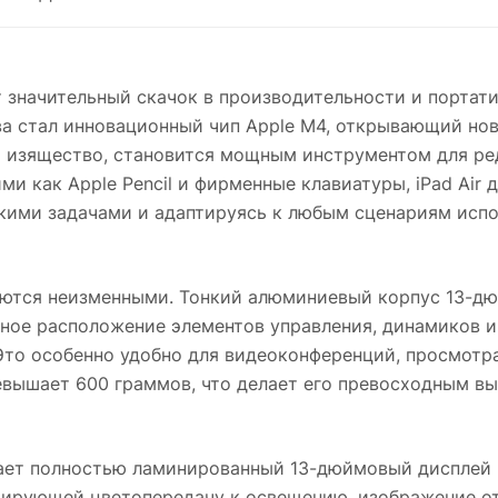
ет значительный скачок в производительности и портат
ва стал инновационный чип Apple M4, открывающий но
и изящество, становится мощным инструментом для ред
ими как Apple Pencil и фирменные клавиатуры, iPad Ai
кими задачами и адаптируясь к любым сценариям испо
таются неизменными. Тонкий алюминиевый корпус 13-дю
нное расположение элементов управления, динамиков 
Это особенно удобно для видеоконференций, просмотр
евышает 600 граммов, что делает его превосходным в
ет полностью ламинированный 13-дюймовый дисплей Li
аптирующей цветопередачу к освещению, изображение о