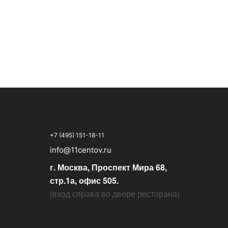
+7 (495) 151-18-11
info@11centov.ru
г. Москва, Проспект Мира 68,
стр.1а, офис 505.
(
вход справа во дворе ресторана
)