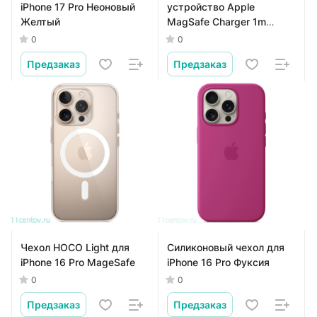
iPhone 17 Pro Неоновый
устройство Apple
Желтый
MagSafe Charger 1m
(MX6Y3), белый
0
0
Предзаказ
Предзаказ
Чехол HOCO Light для
Силиконовый чехол для
iPhone 16 Pro MageSafe
iPhone 16 Pro Фуксия
0
0
Предзаказ
Предзаказ