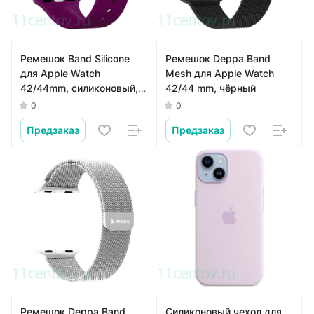
Ремешок Band Silicone
Ремешок Deppa Band
для Apple Watch
Mesh для Apple Watch
42/44mm, силиконовый,
42/44 mm, чёрный
(Бургунди)
0
0
Предзаказ
Предзаказ
Ремешок Deppa Band
Силиконовый чехол для