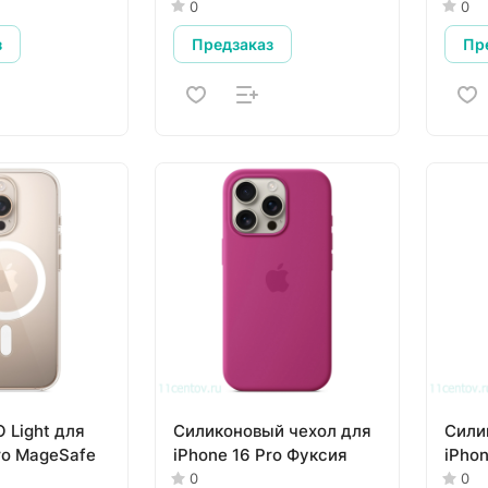
0
0
з
Предзаказ
Пр
 Light для
Силиконовый чехол для
Сили
ro MageSafe
iPhone 16 Pro Фуксия
iPho
0
0