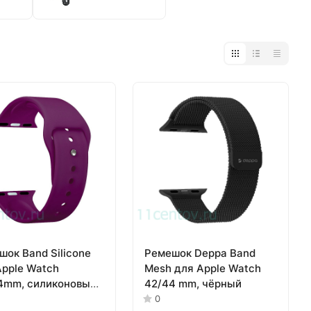
шок Band Silicone
Ремешок Deppa Band
Apple Watch
Mesh для Apple Watch
4mm, силиконовый,
42/44 mm, чёрный
гунди)
0