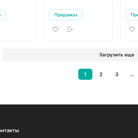
з
Предзаказ
Пр
Загрузить еще
1
2
3
...
онтакты