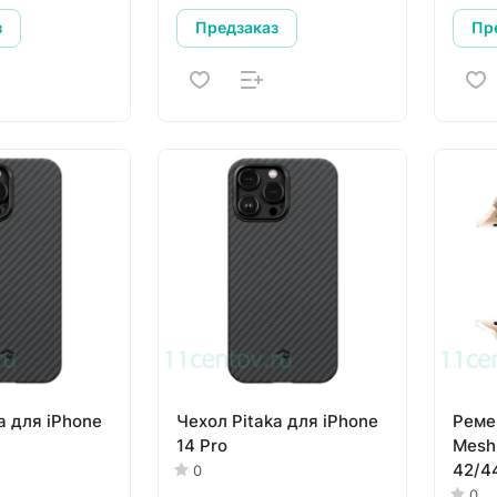
з
Предзаказ
Пр
a для iPhone
Чехол Pitaka для iPhone
Реме
14 Pro
Mesh
42/4
0
0