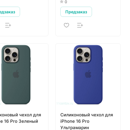
(MX6Y3), белый
0
едзаказ
Предзаказ
коновый чехол для
Силиконовый чехол для
ne 16 Pro Зеленый
iPhone 16 Pro
Ультрамарин