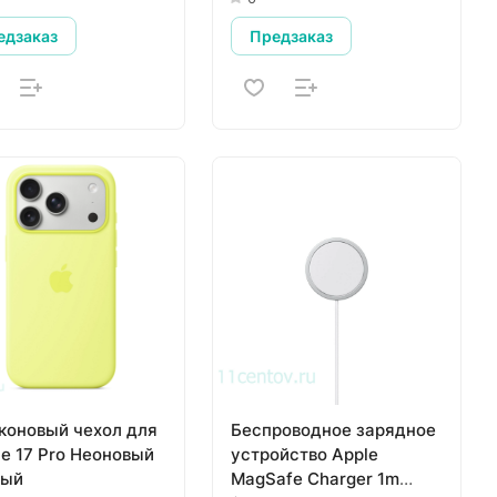
едзаказ
Предзаказ
коновый чехол для
Беспроводное зарядное
ne 17 Pro Неоновый
устройство Apple
тый
MagSafe Charger 1m