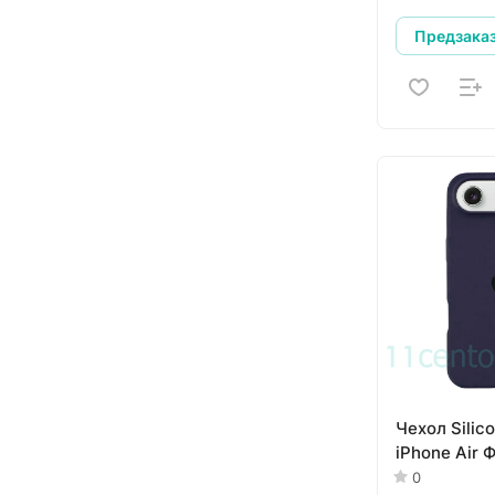
Предзака
Чехол Silic
iPhone Air
0