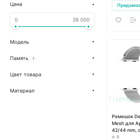
Цена
Предзака
Модель
Память
?
Цвет товара
Материал
Ремешок De
Mesh для A
42/44 mm, 
0