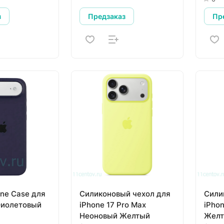
з
Предзаказ
Пр
one Case для
Силиконовый чехол для
Сили
 Фиолетовый
iPhone 17 Pro Max
iPho
Неоновый Желтый
Жел