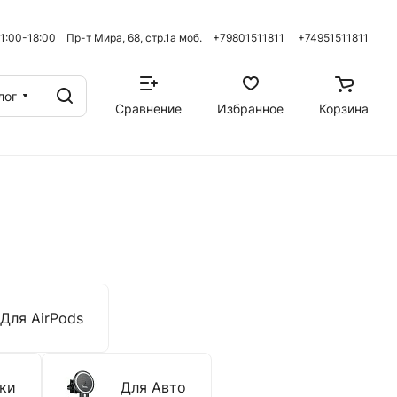
 11:00-18:00 Пр-т Мира, 68, стр.1а моб. +79801511811
+74951511811
лог
Сравнение
Избранное
Корзина
Для AirPods
ки
Для Авто