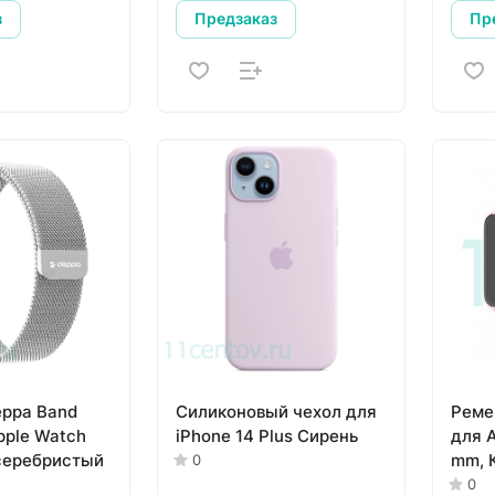
з
Предзаказ
Пр
ppa Band
Силиконовый чехол для
Реме
pple Watch
iPhone 14 Plus Сирень
для 
серебристый
mm, 
0
0