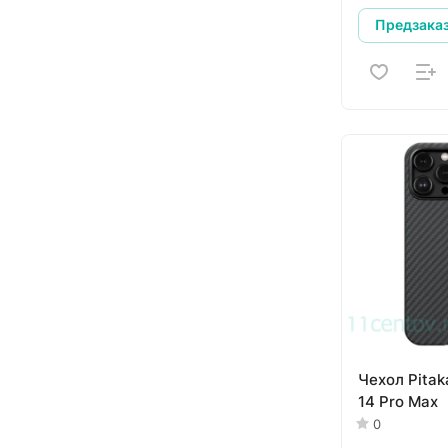
Предзака
Чехол Pitak
14 Pro Max
0