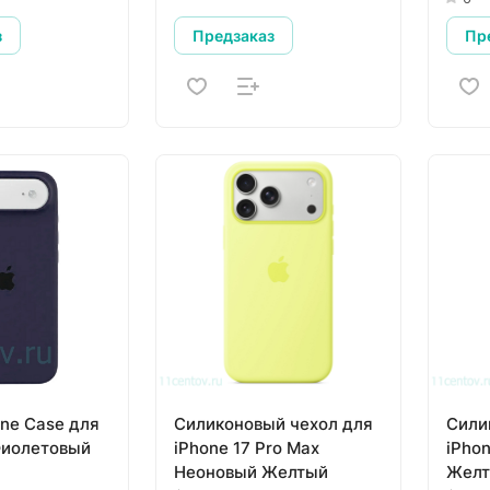
з
Предзаказ
Пр
one Case для
Силиконовый чехол для
Сили
 Фиолетовый
iPhone 17 Pro Max
iPho
Неоновый Желтый
Жел