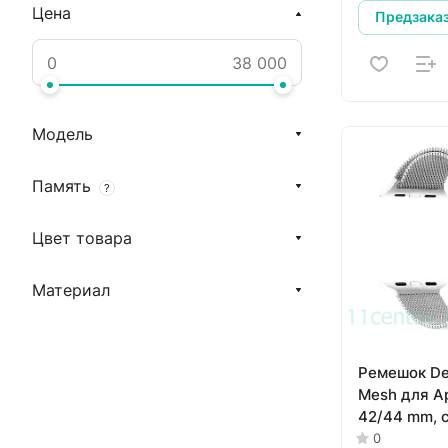
Цена
Предзака
Модель
Память
?
Цвет товара
Материал
Ремешок De
Mesh для A
42/44 mm, 
0