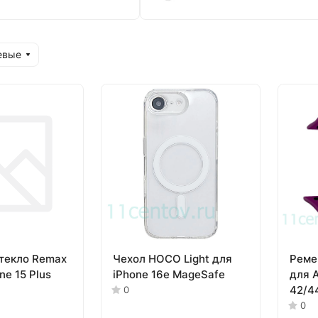
евые
текло Remax
Чехол HOCO Light для
Реме
ne 15 Plus
iPhone 16e MageSafe
для 
42/4
0
(Бур
0