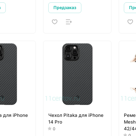
з
Предзаказ
Пр
a для iPhone
Чехол Pitaka для iPhone
Реме
14 Pro
Mesh
42/4
0
0