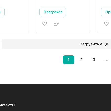
з
Предзаказ
Пр
Загрузить еще
1
2
3
...
онтакты