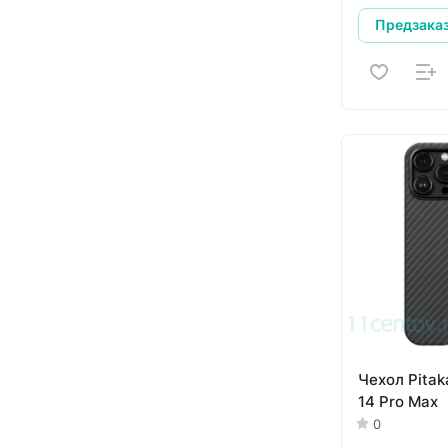
Предзака
Чехол Pitak
14 Pro Max
0