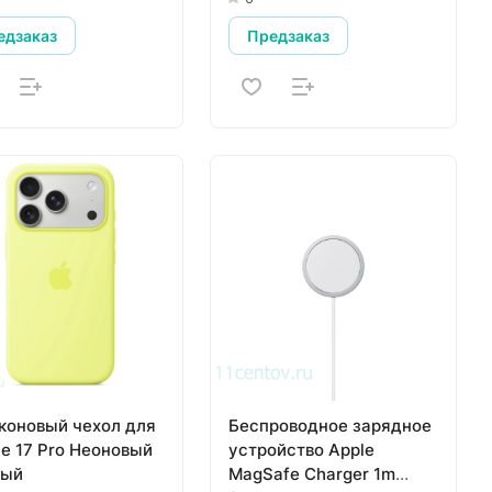
едзаказ
Предзаказ
коновый чехол для
Беспроводное зарядное
ne 17 Pro Неоновый
устройство Apple
тый
MagSafe Charger 1m