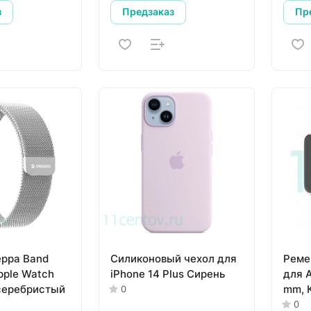
з
Предзаказ
Пр
ppa Band
Силиконовый чехол для
Реме
pple Watch
iPhone 14 Plus Сирень
для 
серебристый
mm, 
0
0