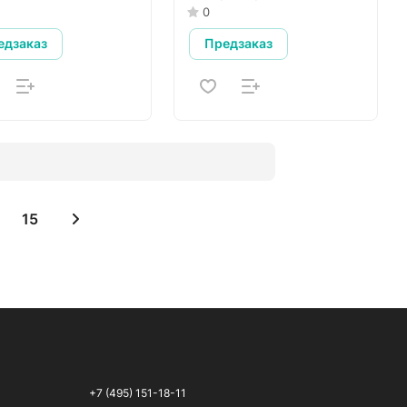
0
едзаказ
Предзаказ
15
+7 (495) 151-18-11