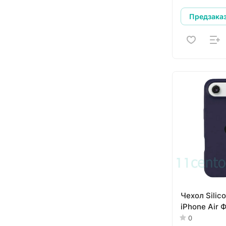
Предзака
Чехол Silic
iPhone Air
0