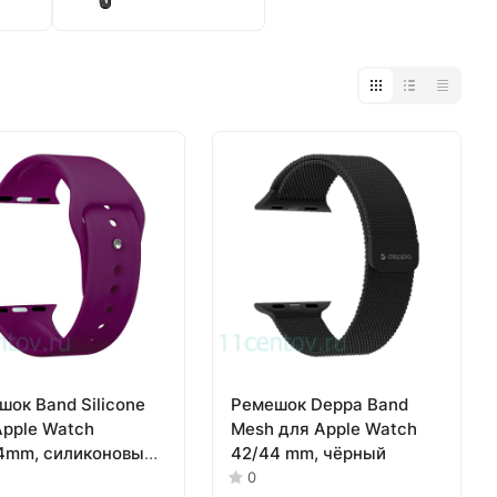
шок Band Silicone
Ремешок Deppa Band
Apple Watch
Mesh для Apple Watch
4mm, силиконовый,
42/44 mm, чёрный
гунди)
0