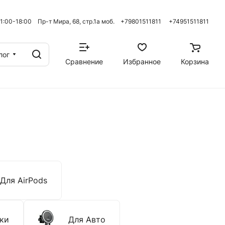
 11:00-18:00 Пр-т Мира, 68, стр.1а моб. +79801511811
+74951511811
лог
Сравнение
Избранное
Корзина
Для AirPods
ки
Для Авто