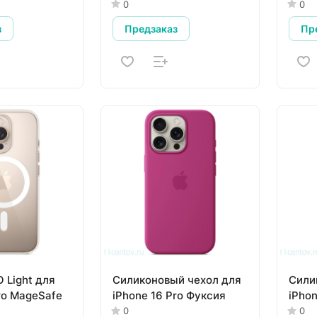
0
0
з
Предзаказ
Пр
 Light для
Силиконовый чехол для
Сили
ro MageSafe
iPhone 16 Pro Фуксия
iPho
0
0