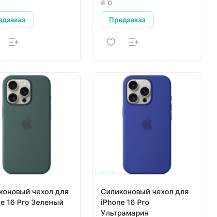
(MX6Y3), белый
0
едзаказ
Предзаказ
коновый чехол для
Силиконовый чехол для
ne 16 Pro Зеленый
iPhone 16 Pro
Ультрамарин