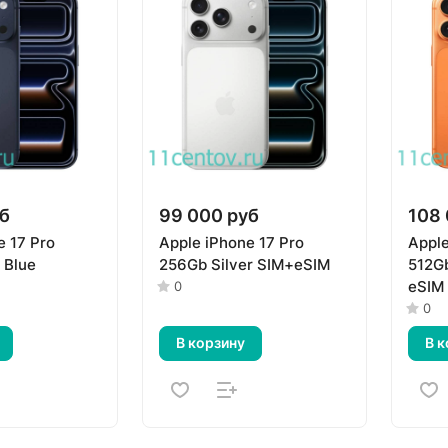
б
99 000 руб
108 
e 17 Pro
Apple iPhone 17 Pro
Apple
 Blue
256Gb Silver SIM+eSIM
512G
eSIM
0
0
В корзину
В к