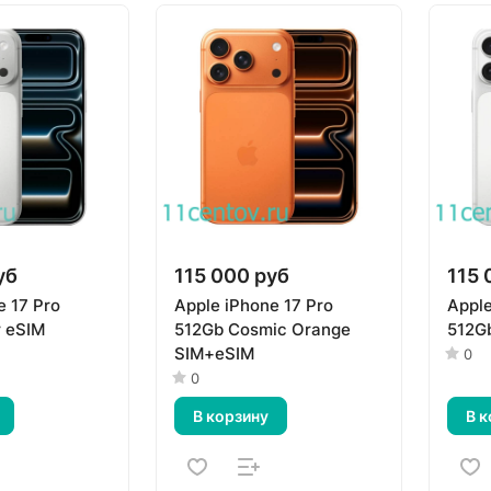
уб
115 000 руб
115 
e 17 Pro
Apple iPhone 17 Pro
Apple
r eSIM
512Gb Cosmic Orange
512Gb
SIM+eSIM
0
0
В корзину
В к