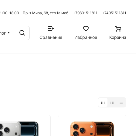
 11:00-18:00 Пр-т Мира, 68, стр.1а моб. +79801511811
+74951511811
лог
Сравнение
Избранное
Корзина