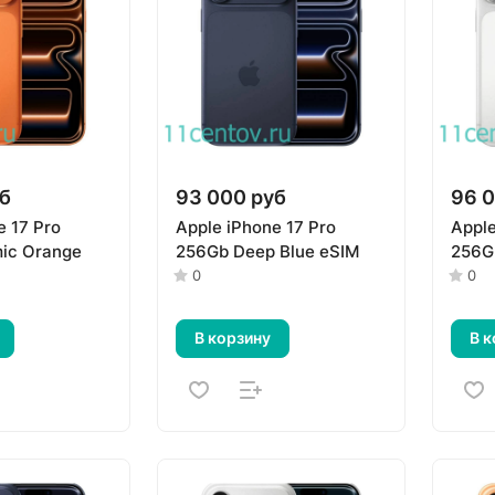
б
93 000 руб
96 0
e 17 Pro
Apple iPhone 17 Pro
Apple
ic Orange
256Gb Deep Blue eSIM
256Gb
0
0
В корзину
В к