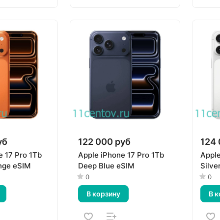
уб
122 000 руб
124 
e 17 Pro 1Tb
Apple iPhone 17 Pro 1Tb
Apple
nge eSIM
Deep Blue eSIM
Silve
0
0
В корзину
В к