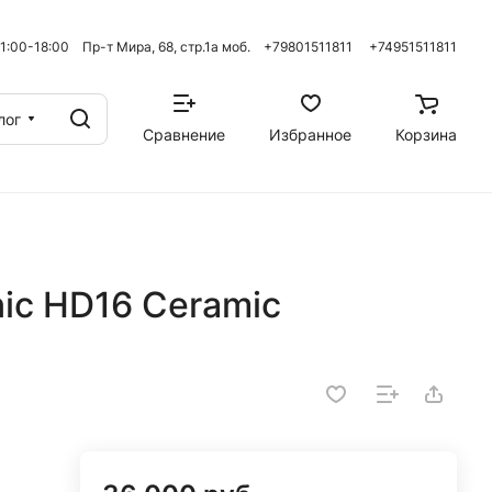
 11:00-18:00 Пр-т Мира, 68, стр.1а моб. +79801511811
+74951511811
лог
Сравнение
Избранное
Корзина
ic HD16 Ceramic