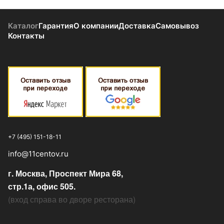
Каталог
Гарантия
О компании
Доставка
Самовывоз
Контакты
+7 (495) 151-18-11
info@11centov.ru
г. Москва, Проспект Мира 68,
стр.1а, офис 505.
(
вход справа во дворе ресторана
)