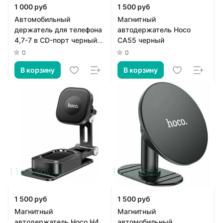
1 000 руб
1 500 руб
Автомобильный
Магнитный
держатель для телефона
автодержатель Hoco
4,7-7 в CD-порт черный
CA55 черный
Hoco H11
0
0
В корзину
В корзину
1 500 руб
1 500 руб
Магнитный
Магнитный
автодержатель Hoco H4
автомобильный