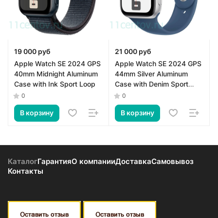
19 000 руб
21 000 руб
Apple Watch SE 2024 GPS
Apple Watch SE 2024 GPS
40mm Midnight Aluminum
44mm Silver Aluminum
Case with Ink Sport Loop
Case with Denim Sport
Band M/L
0
0
В корзину
В корзину
Каталог
Гарантия
О компании
Доставка
Самовывоз
Контакты