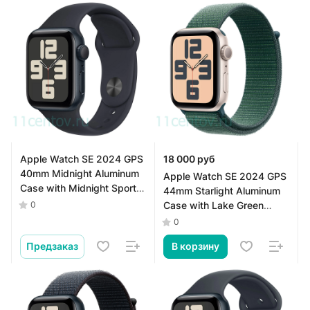
Apple Watch SE 2024 GPS
18 000 руб
40mm Midnight Aluminum
Apple Watch SE 2024 GPS
Case with Midnight Sport
44mm Starlight Aluminum
Band S/M
Case with Lake Green
0
Sport Loop
0
Предзаказ
В корзину