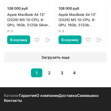
108 000 руб
108 000 руб
Apple MacBook Air 13"
Apple MacBook Air 13"
(2026) M5 10-CPU, 8-
(2026) M5 10-CPU, 8-
GPU, 16Gb, 512Gb Silver
GPU, 16Gb, 512Gb
MDH74
Midnight MDHE4
0
0
В корзину
В корзину
Загрузить еще
1
2
3
4
Каталог
Гарантия
О компании
Доставка
Самовывоз
Контакты