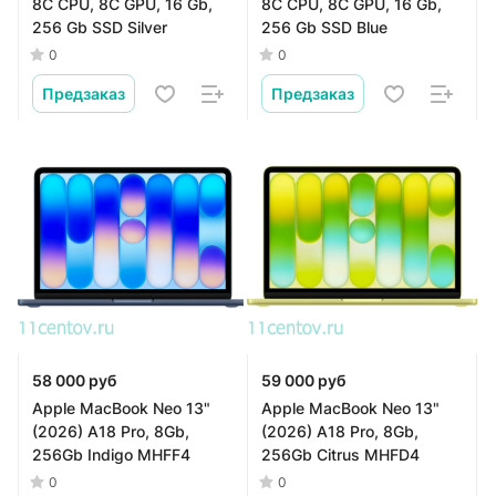
8C CPU, 8C GPU, 16 Gb,
8C CPU, 8C GPU, 16 Gb,
256 Gb SSD Silver
256 Gb SSD Blue
0
0
Предзаказ
Предзаказ
58 000 руб
59 000 руб
Apple MacBook Neo 13"
Apple MacBook Neo 13"
(2026) A18 Pro, 8Gb,
(2026) A18 Pro, 8Gb,
256Gb Indigo MHFF4
256Gb Citrus MHFD4
0
0