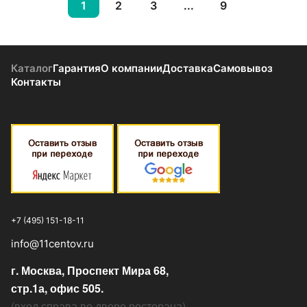
1
2
3
...
9
Каталог
Гарантия
О компании
Доставка
Самовывоз
Контакты
+7 (495) 151-18-11
info@11centov.ru
г. Москва, Проспект Мира 68,
стр.1а, офис 505.
(
вход справа во дворе ресторана
)