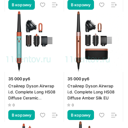
В корзину
В корзину
35 000 руб
35 000 руб
Стайлер Dyson Airwrap
Стайлер Dyson Airwrap
i.d. Complete Long HS08
i.d. Complete Long HS08
Diffuse Ceramic
Diffuse Amber Silk EU
Patina/Topaz EU
0
0
В корзину
В корзину