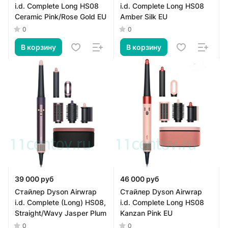
i.d. Complete Long HS08
i.d. Complete Long HS08
Ceramic Pink/Rose Gold EU
Amber Silk EU
0
0
В корзину
В корзину
39 000 руб
46 000 руб
Стайлер Dyson Airwrap
Стайлер Dyson Airwrap
i.d. Complete (Long) HS08,
i.d. Complete Long HS08
Straight/Wavy Jasper Plum
Kanzan Pink EU
0
0