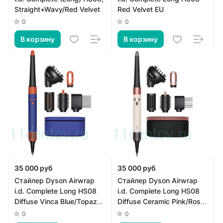
Straight+Wavy/Red Velvet
Red Velvet EU
0
0
В корзину
В корзину
35 000 руб
35 000 руб
Стайлер Dyson Airwrap
Стайлер Dyson Airwrap
i.d. Complete Long HS08
i.d. Complete Long HS08
Diffuse Vinca Blue/Topaz
Diffuse Ceramic Pink/Rose
EU
Gold EU
0
0