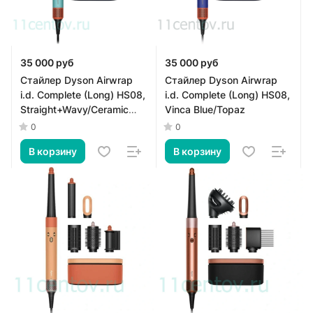
35 000 руб
35 000 руб
Стайлер Dyson Airwrap
Стайлер Dyson Airwrap
i.d. Complete (Long) HS08,
i.d. Complete (Long) HS08,
Straight+Wavy/Ceramic
Vinca Blue/Topaz
Patina
0
0
В корзину
В корзину