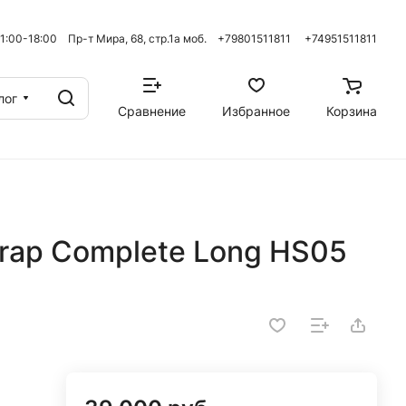
 11:00-18:00 Пр-т Мира, 68, стр.1а моб. +79801511811
+74951511811
лог
Сравнение
Избранное
Корзина
rap Complete Long HS05