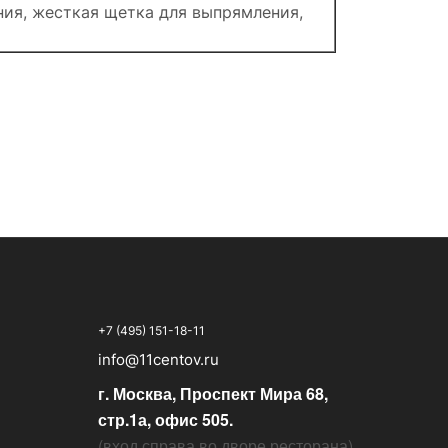
ния, жесткая щетка для выпрямления,
+7 (495) 151-18-11
info@11centov.ru
г. Москва, Проспект Мира 68,
стр.1а, офис 505.
(
вход справа во дворе ресторана
)