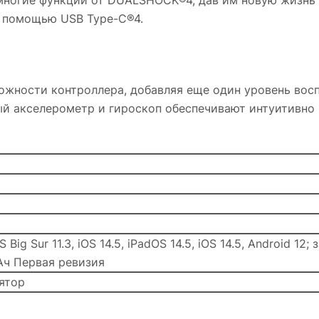
многие функции от DUALSHOCK®4, дав им новую жизнь 
с помощью USB Type-C®4.
ожности контроллера, добавляя еще один уровень вос
й акселерометр и гироскоп обеспечивают интуитивно
ig Sur 11.3, iOS 14.5, iPadOS 14.5, iOS 14.5, Android 1
Ач Первая ревизия
ятор