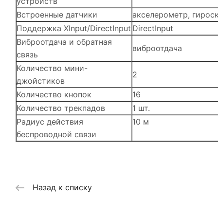
устройств
Встроенные датчики
акселерометр, гирос
Поддержка XInput/DirectInput
DirectInput
Виброотдача и обратная
виброотдача
связь
Количество мини-
2
джойстиков
Количество кнопок
16
Количество трекпадов
1 шт.
Радиус действия
10 м
беспроводной связи
Назад к списку